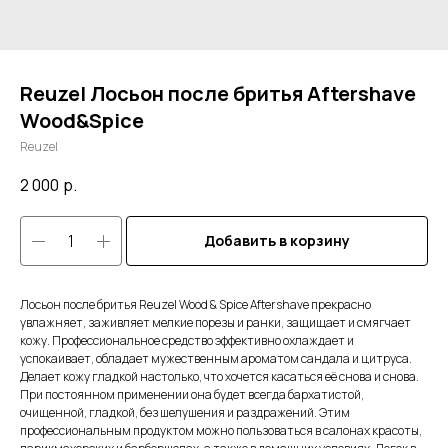
Reuzel Лосьон после бритья Aftershave
Wood&Spice
Reuzel
2 000
р.
Добавить в корзину
Лосьон после бритья Reuzel Wood & Spice Aftershave прекрасно
увлажняет, заживляет мелкие порезы и ранки, защищает и смягчает
кожу. Профессиональное средство эффективно охлаждает и
успокаивает, обладает мужественным ароматом сандала и цитруса.
Делает кожу гладкой настолько, что хочется касаться её снова и снова.
При постоянном применении она будет всегда бархатистой,
очищенной, гладкой, без шелушения и раздражений. Этим
профессиональным продуктом можно пользоваться в салонах красоты,