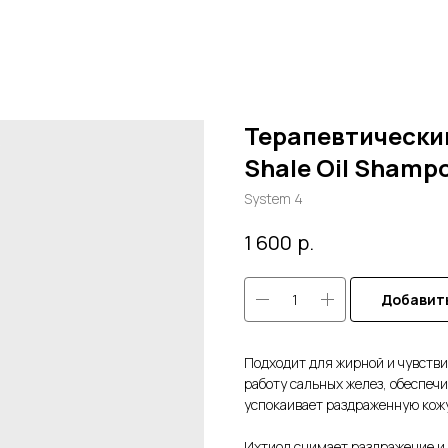
Терапевтически
Shale Oil Shamp
System 4
р.
1 600
Добавить
Подходит для жирной и чувств
работу сальных желез, обеспе
успокаивает раздраженную кожу
Ихтиол снимает раздражение и 