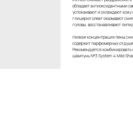
обладает антиоксидантными св
успокаивают и охлаждают кожу
глицерил олеат оказывают смя
головы, восстанавливают липид
Низкая концентрация пены сниж
содержит парфюмерных отдушек
Рекомендуется комбинировать 
шампунь №3 System 4 Mild Sha