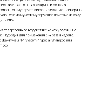
ойствами. Экстракты розмарина и ментола
 головы, стимулируют микроциркуляцию. Глицерин и
гчающее и иммуностимулирующее действие на кожу
ный слой.
ает агрессивное воздействие на кожу головы. Не
. Подходит для применения 3-4 раза в неделю.
с Шампунем №1 System 4 Special Shampoo или
mpoo.