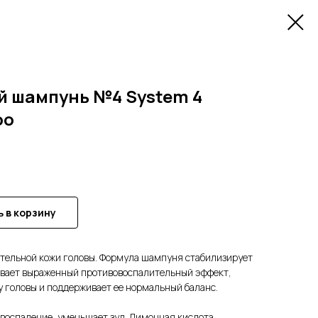
й шампунь №4 System 4
oo
 в корзину
ительной кожи головы. Формула шампуня стабилизирует
чивает выраженный противовоспалительный эффект,
 головы и поддерживает ее нормальный баланс.
воспаление, уменьшает зуд. Лимонная кислота